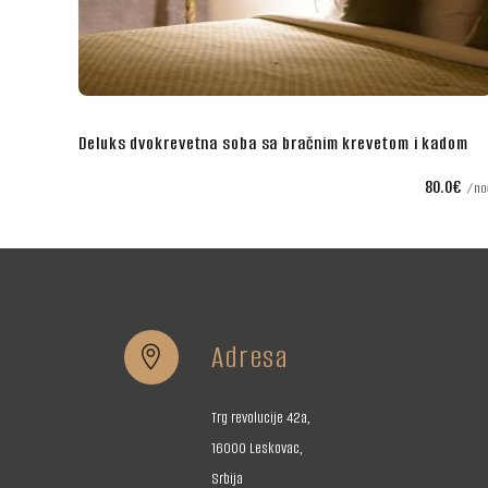
 krevetom i kadom
Poslovna dvokrevetna soba sa bračnim kr
80.0€
noć
Adresa


Trg revolucije 42a,
16000 Leskovac,
Srbija