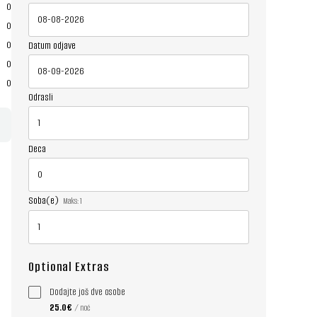
0
0
0
Datum odjave
0
0
Odrasli
Deca
Soba(e)
Maks:
1
Optional Extras
Dodajte još dve osobe
25.0€
/ noć