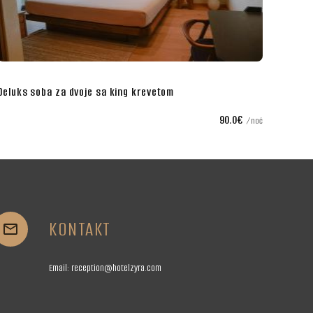
Dvokrevetna soba sa zasebnim krevetima
90.0€
75.0€
noć
KONTAKT


Email:
reception@hotelzyra.com