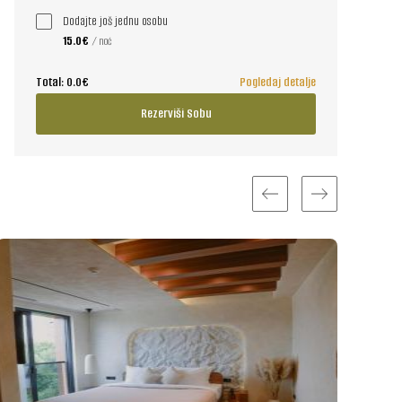
Dodajte još jednu osobu
15.0€
/ noć
Total:
0.0€
Pogledaj detalje
Rezerviši Sobu