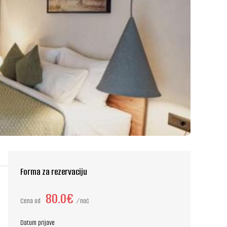
Forma za rezervaciju
80.0€
Cena od
noć
Datum prijave