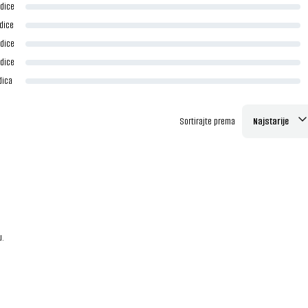
dice
dice
dice
dice
dica
Sortirajte prema
Najstarije
u.