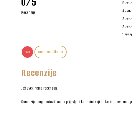
0/5
5 zvez
4 zvez
Recenzije
3 zvez
2 zvez
1 zvez
Sve
Samo sa slikama
Recenzije
Još uvek nema recenzija.
Recenziju mogu ostaviti samo prijavljeni korisnici koji su koristili ovu uslug