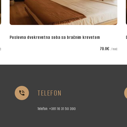
evetom
Deluks soba za dvoje sa king krevetom
70.0€
noć
TELEFON


Telefon:
+381 16
31 50 390