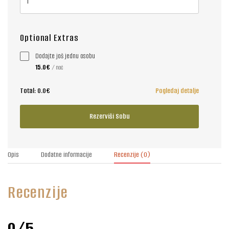
Optional Extras
Dodajte još jednu osobu
15.0€
/ noć
Total:
0.0€
Pogledaj detalje
Rezerviši Sobu
Opis
Dodatne informacije
Recenzije
(0)
Recenzije
0/5