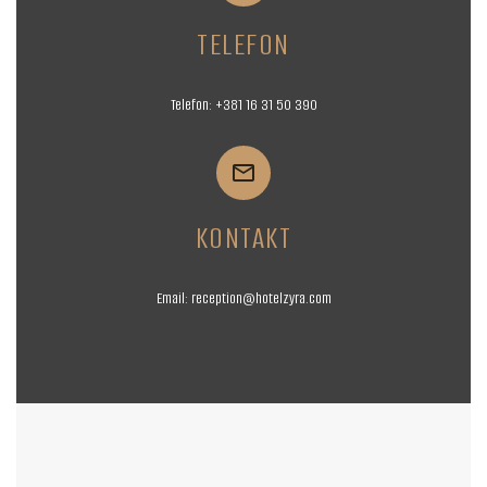
TELEFON
Telefon:
+381 16
31 50 390


KONTAKT
Email:
reception@hotelzyra.com