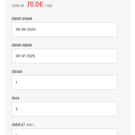
70.0€
Cena od
noć
Datum prijave
Datum odjave
Odrasli
Deca
Soba(e)
Maks:
1