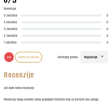
Recenzije
5 zvezdice
0
4 zvezdice
0
3 zvezdice
0
2 zvezdice
0
1 zvezdica
0
Sve
Samo sa slikama
Sortirajte prema
Najstarije
Recenzije
Još uvek nema recenzija.
Recenziju mogu ostaviti samo prijavljeni korisnici koji su koristili ovu uslugu.