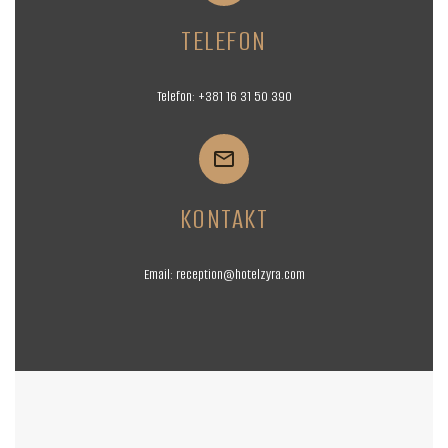
TELEFON
Telefon:
+381 16
31 50 390


KONTAKT
Email:
reception@hotelzyra.com