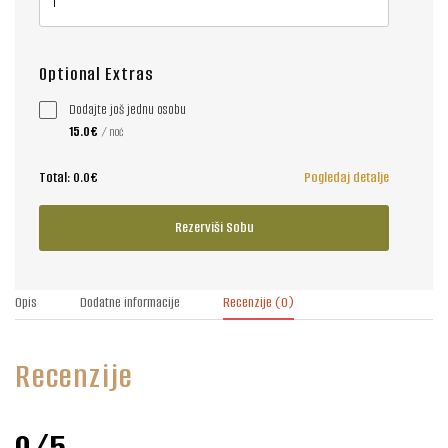
Optional Extras
Dodajte još jednu osobu
15.0€
/ noć
Total:
0.0€
Pogledaj detalje
Rezerviši Sobu
Opis
Dodatne informacije
Recenzije
(0)
Recenzije
0/5