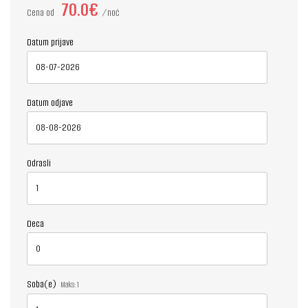
70.0€
Cena od
noć
Datum prijave
Datum odjave
Odrasli
Deca
Soba(e)
Maks:
1