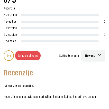
Recenzije
5 zvezdice
0
4 zvezdice
0
3 zvezdice
0
2 zvezdice
0
1 zvezdica
0
Sve
Samo sa slikama
Sortirajte prema
Newest
Recenzije
Još uvek nema recenzija.
Recenziju mogu ostaviti samo prijavljeni korisnici koji su koristili ovu uslugu.