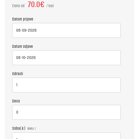
70.0€
Cena od
noć
Datum prijave
Datum odjave
Odrasli
Deca
Soba(e)
Maks:
1