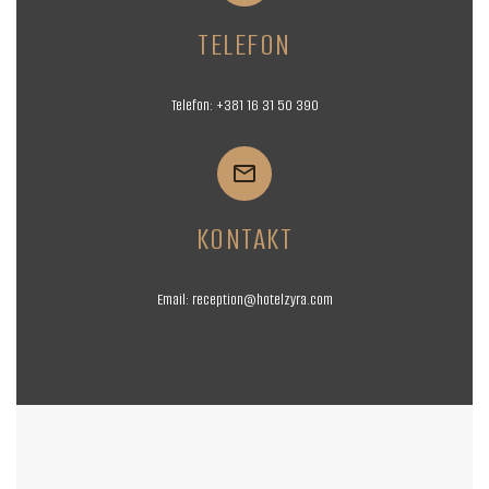
TELEFON
Telefon:
+381 16
31 50 390


KONTAKT
Email:
reception@hotelzyra.com