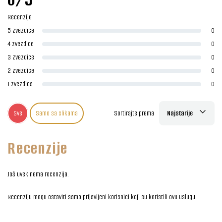
Recenzije
5 zvezdice
0
4 zvezdice
0
3 zvezdice
0
2 zvezdice
0
1 zvezdica
0
Sve
Samo sa slikama
Sortirajte prema
Najstarije
Recenzije
Još uvek nema recenzija.
Recenziju mogu ostaviti samo prijavljeni korisnici koji su koristili ovu uslugu.