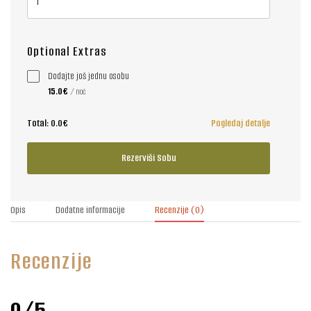
Optional Extras
Dodajte još jednu osobu
15.0€
/ noć
Total:
0.0€
Pogledaj detalje
Rezerviši Sobu
Opis
Dodatne informacije
Recenzije
(0)
Recenzije
0/5