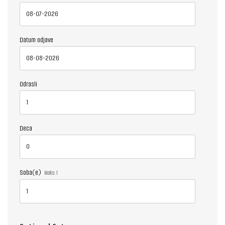
Datum odjave
Odrasli
Deca
Soba(e)
Maks:
1