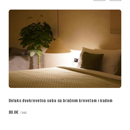
vokrevetna soba sa bračnim krevetom i kadom
Poslovna dvok
70.0€
noć