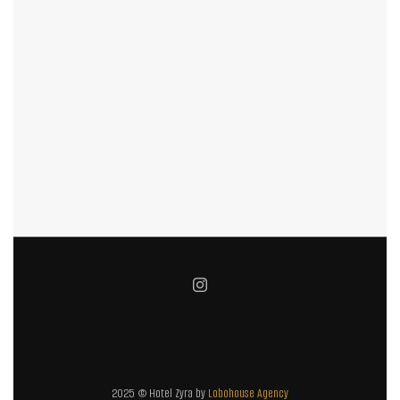
2025 © Hotel Zyra by
Lobohouse Agency