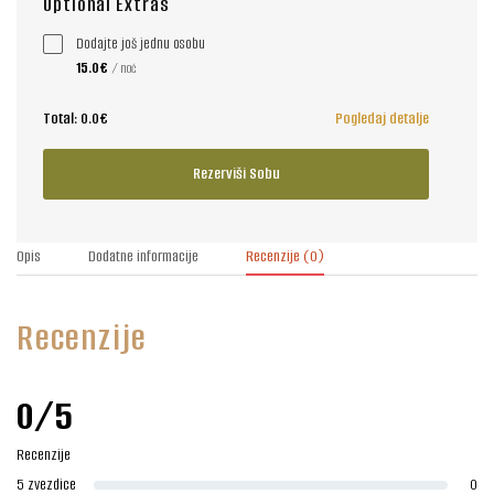
Optional Extras
Dodajte još jednu osobu
15.0€
/ noć
Total:
0.0€
Pogledaj detalje
Rezerviši Sobu
Opis
Dodatne informacije
Recenzije
(0)
Recenzije
0/5
Recenzije
5 zvezdice
0