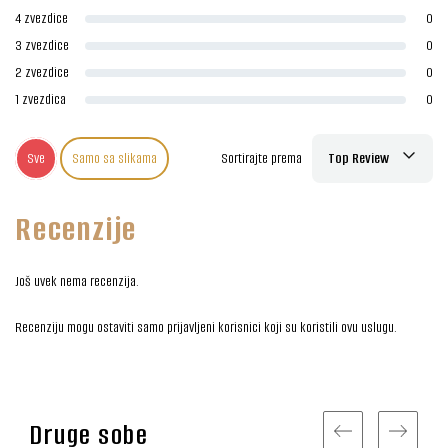
4 zvezdice
0
3 zvezdice
0
2 zvezdice
0
1 zvezdica
0
Sve
Samo sa slikama
Sortirajte prema
Top Review
Recenzije
Još uvek nema recenzija.
Recenziju mogu ostaviti samo prijavljeni korisnici koji su koristili ovu uslugu.
Druge sobe