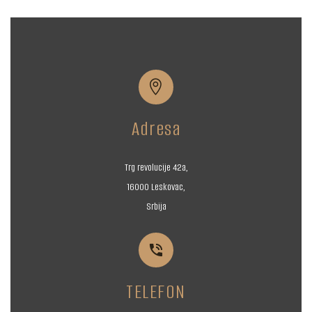


Adresa
Trg revolucije 42a,
16000 Leskovac,
Srbija


TELEFON