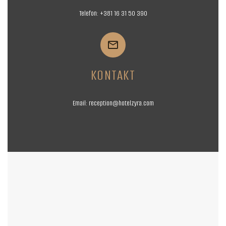
Telefon:
+381 16
31 50 390


KONTAKT
Email:
reception@hotelzyra.com