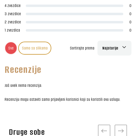
4 zvezdice
0
3 zvezdice
0
2 zvezdice
0
1 zvezdica
0
Sve
Samo sa slikama
Sortirajte prema
Najstarije
Recenzije
Još uvek nema recenzija.
Recenziju mogu ostaviti samo prijavljeni korisnici koji su koristili ovu uslugu.
Druge sobe