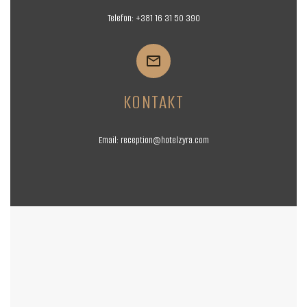
Telefon:
+381 16
31 50 390


KONTAKT
Email:
reception@hotelzyra.com