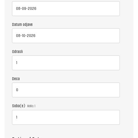
Datum odjave
Odrasli
Deca
Soba(e)
Maks:
1