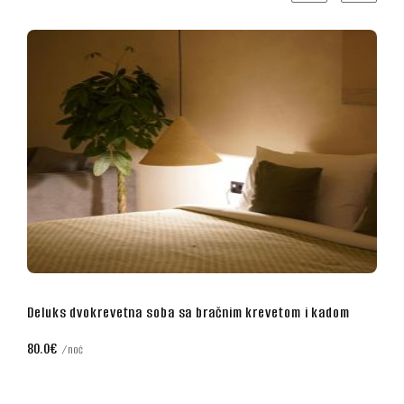
etom i kadom
Poslovna dvokrevetna soba sa bračnim krevet
70.0€
noć