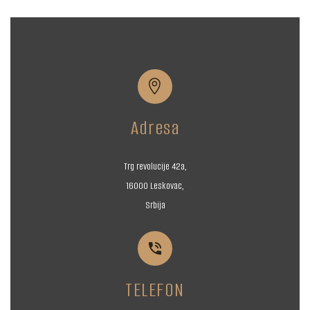


Adresa
Trg revolucije 42a,
16000 Leskovac,
Srbija


TELEFON