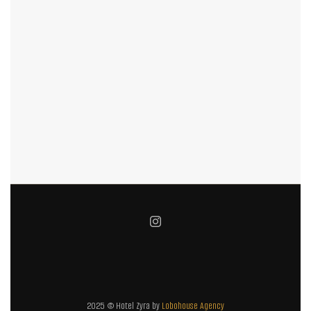
2025 © Hotel Zyra by
Lobohouse Agency