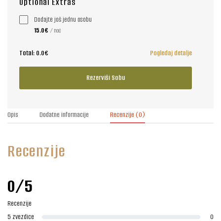
Optional Extras
Dodajte još jednu osobu
15.0€
/ noć
Total:
0.0€
Pogledaj detalje
Rezerviši Sobu
Opis
Dodatne informacije
Recenzije
(0)
Recenzije
0/5
Recenzije
5 zvezdice
0