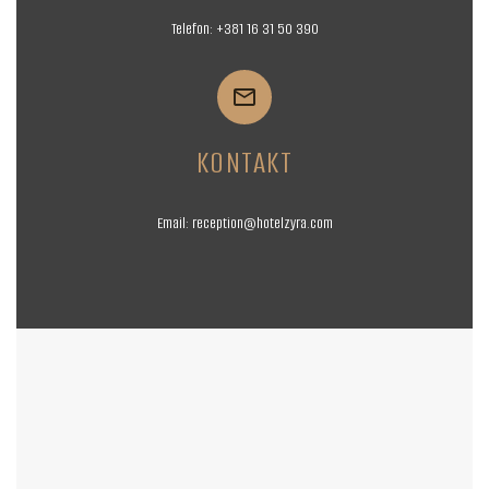
Telefon:
+381 16
31 50 390


KONTAKT
Email:
reception@hotelzyra.com