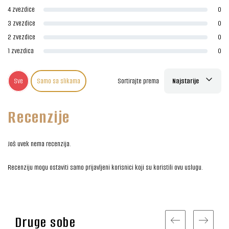
4 zvezdice
0
3 zvezdice
0
2 zvezdice
0
1 zvezdica
0
Sve
Samo sa slikama
Sortirajte prema
Najstarije
Recenzije
Još uvek nema recenzija.
Recenziju mogu ostaviti samo prijavljeni korisnici koji su koristili ovu uslugu.
Druge sobe