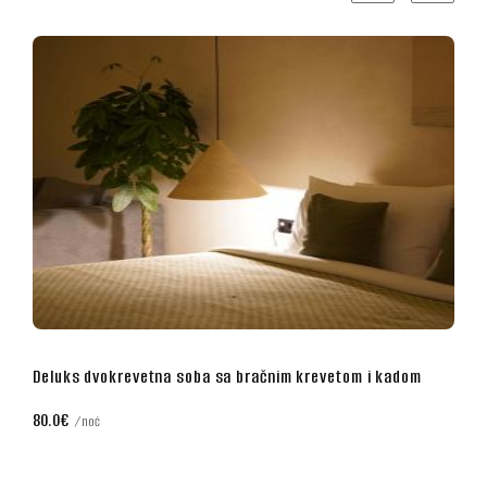
evetom i kadom
Poslovna dvokrevetna soba sa bračnim krev
70.0€
noć