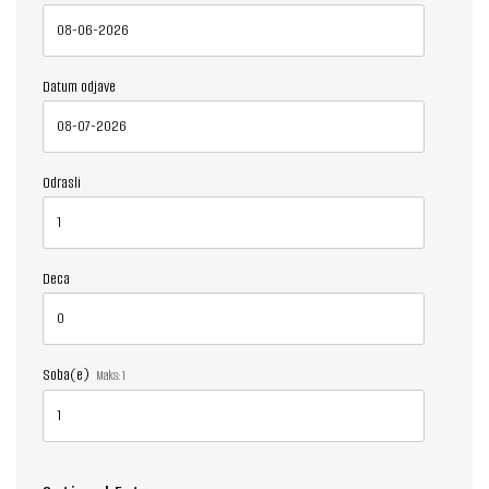
Datum odjave
Odrasli
Deca
Soba(e)
Maks:
1