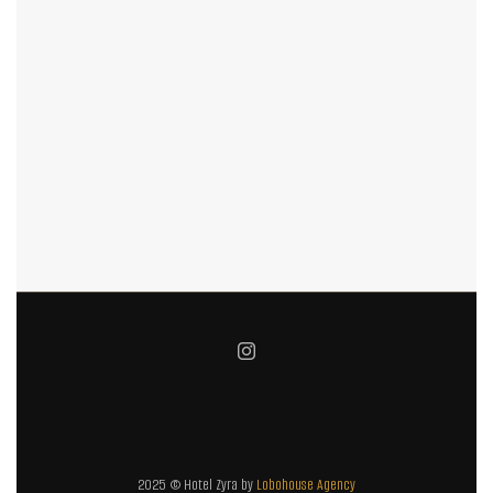
2025 © Hotel Zyra by
Lobohouse Agency