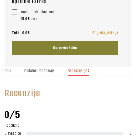
Optional Extras
Dodajte još jednu osobu
15.0€
/ noć
Total:
0.0€
Pogledaj detalje
Rezerviši Sobu
Opis
Dodatne informacije
Recenzije
(0)
Recenzije
0/5
Recenzije
5 zvezdice
0