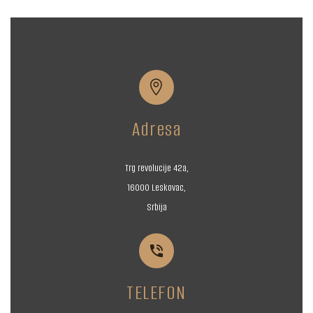


Adresa
Trg revolucije 42a,
16000 Leskovac,
Srbija


TELEFON