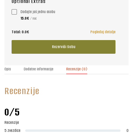
Optional Extras
Dodajte još jednu osobu
15.0€
/ noć
Total:
0.0€
Pogledaj detalje
Rezerviši Sobu
Opis
Dodatne informacije
Recenzije
(0)
Recenzije
0/5
Recenzije
5 zvezdice
0