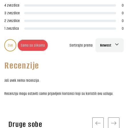
4 zvezdice
0
3 zvezdice
0
2 zvezdice
0
1 zvezdica
0
Sve
Samo sa slikama
Sortirajte prema
Newest
Recenzije
Još uvek nema recenzija.
Recenziju mogu ostaviti samo prijavljeni korisnici koji su koristili ovu uslugu.
Druge sobe