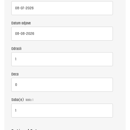
Datum odjave
Odrasli
Deca
Soba(e)
Maks:
1