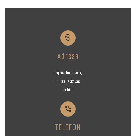


Adresa
Trg revolucije 42a,
16000 Leskovac,
Srbija


TELEFON