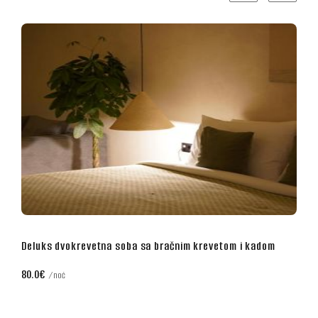
etom i kadom
Poslovna dvokrevetna soba sa bračnim krevet
70.0€
noć