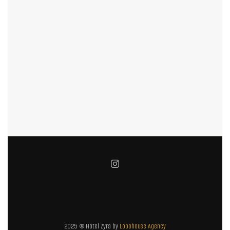
2025 © Hotel Zyra by
Lobohouse Agency