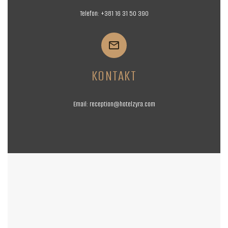
Telefon:
+381 16
31 50 390


KONTAKT
Email:
reception@hotelzyra.com