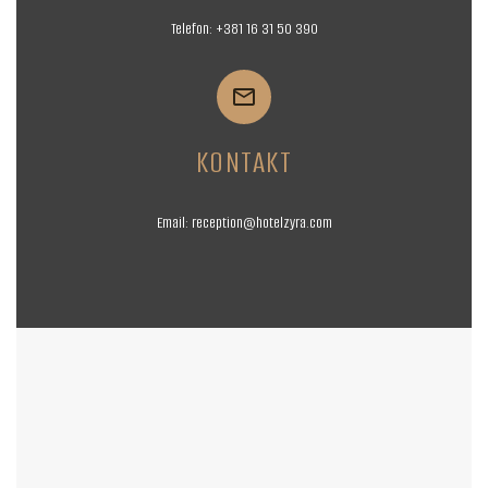
Telefon:
+381 16
31 50 390


KONTAKT
Email:
reception@hotelzyra.com