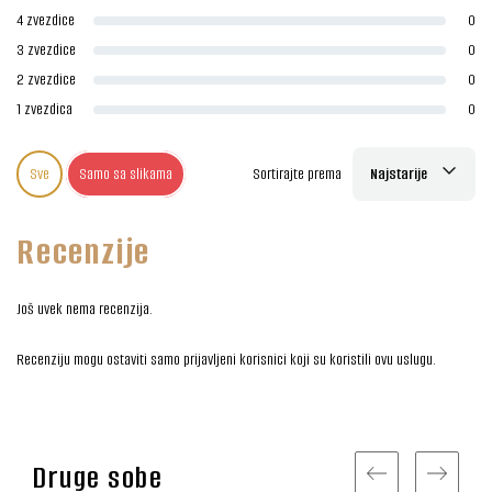
4 zvezdice
0
3 zvezdice
0
2 zvezdice
0
1 zvezdica
0
Sve
Samo sa slikama
Sortirajte prema
Najstarije
Recenzije
Još uvek nema recenzija.
Recenziju mogu ostaviti samo prijavljeni korisnici koji su koristili ovu uslugu.
Druge sobe