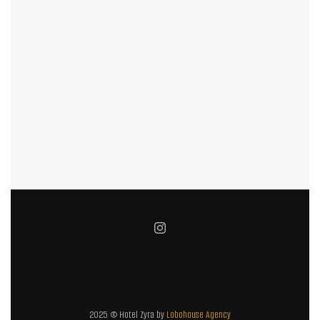
2025 © Hotel Zyra by
Lobohouse Agency