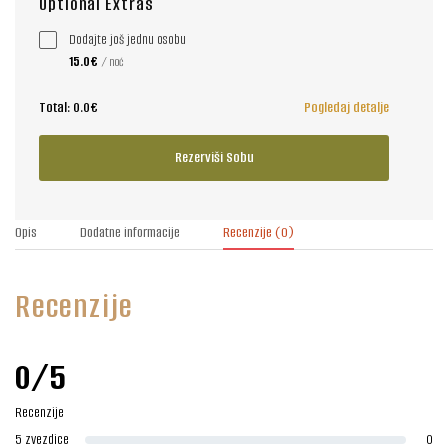
Optional Extras
Dodajte još jednu osobu
15.0€
/ noć
Total:
0.0€
Pogledaj detalje
Rezerviši Sobu
Opis
Dodatne informacije
Recenzije
(0)
Recenzije
0/5
Recenzije
5 zvezdice
0