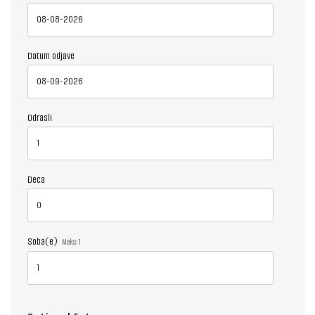
Datum odjave
Odrasli
Deca
Soba(e)
Maks:
1