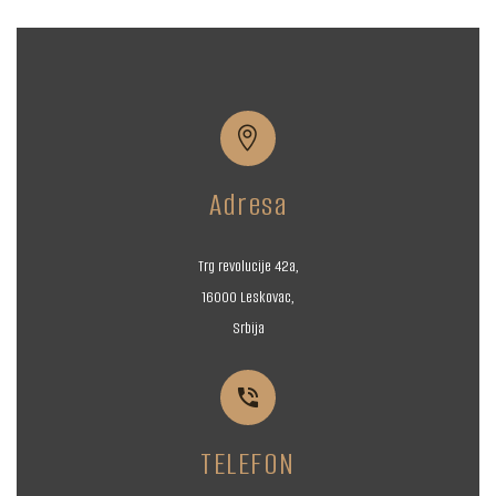


Adresa
Trg revolucije 42a,
16000 Leskovac,
Srbija


TELEFON