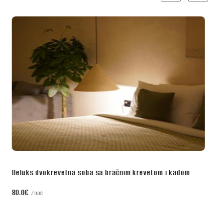
m
Poslovna dvokrevetna soba sa bračnim krevetom
70.0€
noć