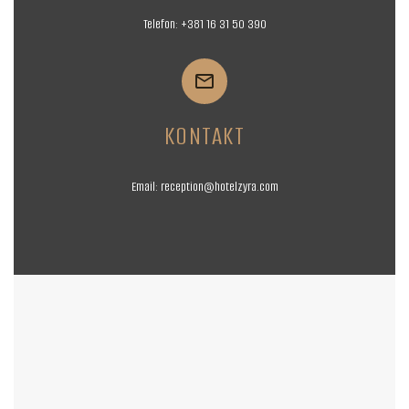
Telefon:
+381 16
31 50 390


KONTAKT
Email:
reception@hotelzyra.com