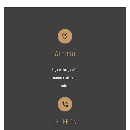


Adresa
Trg revolucije 42a,
16000 Leskovac,
Srbija


TELEFON