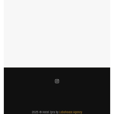
2025 © Hotel Zyra by
Lobohouse Agency