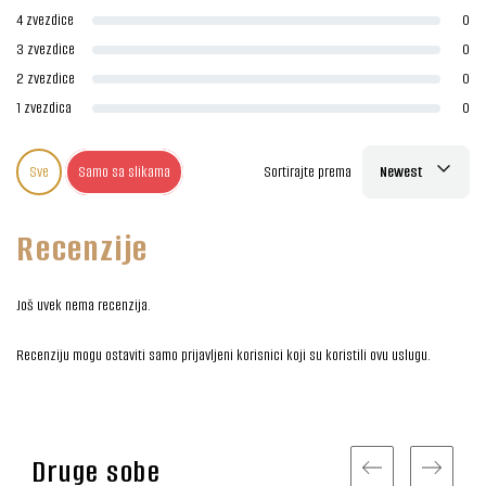
4 zvezdice
0
3 zvezdice
0
2 zvezdice
0
1 zvezdica
0
Sve
Samo sa slikama
Sortirajte prema
Newest
Recenzije
Još uvek nema recenzija.
Recenziju mogu ostaviti samo prijavljeni korisnici koji su koristili ovu uslugu.
Druge sobe