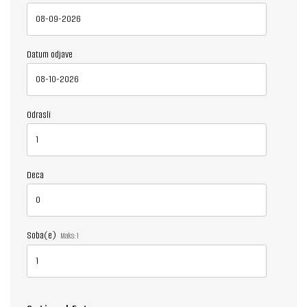
Datum odjave
Odrasli
Deca
Soba(e)
Maks:
1