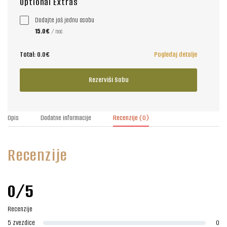
Optional Extras
Dodajte još jednu osobu
15.0€
/ noć
Total:
0.0€
Pogledaj detalje
Rezerviši Sobu
Opis
Dodatne informacije
Recenzije
(0)
Recenzije
0/5
Recenzije
5 zvezdice
0