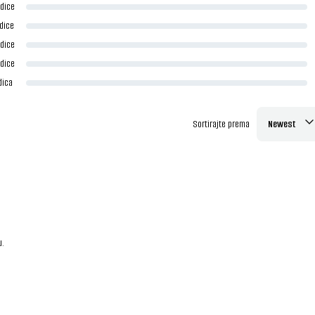
dice
dice
dice
dice
dica
Sortirajte prema
Newest
u.