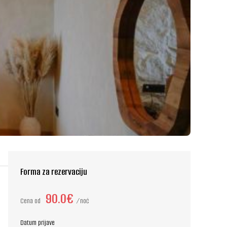
Forma za rezervaciju
90.0€
Cena od
noć
Datum prijave