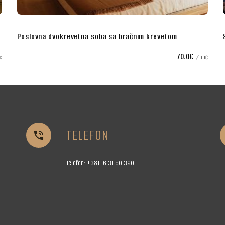
etom
Superior dvokrevetna soba sa bračnim krevetom
70.0€
80
noć
TELEFON


Telefon:
+381 16
31 50 390