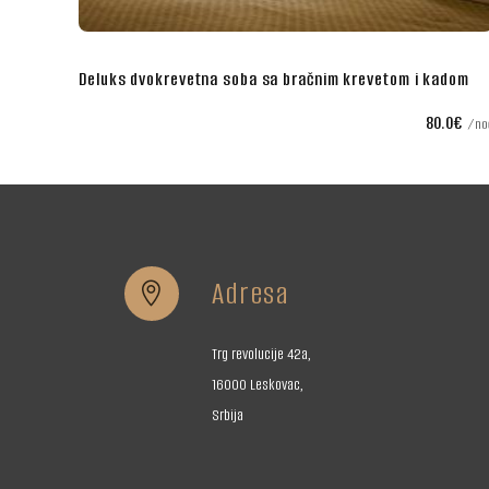
revetom i kadom
Poslovna dvokrevetna soba sa bračnim krev
80.0€
noć
Adresa


Trg revolucije 42a,
16000 Leskovac,
Srbija