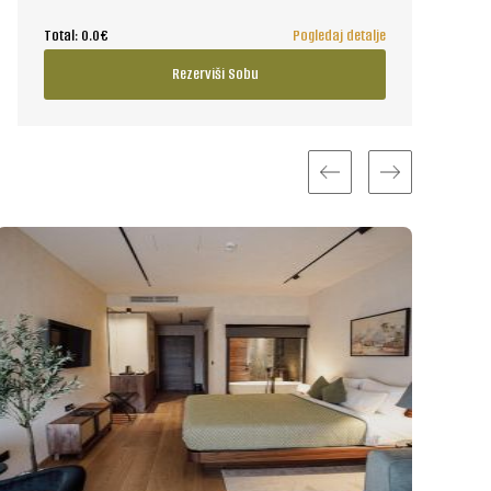
Total:
0.0€
Pogledaj detalje
Rezerviši Sobu