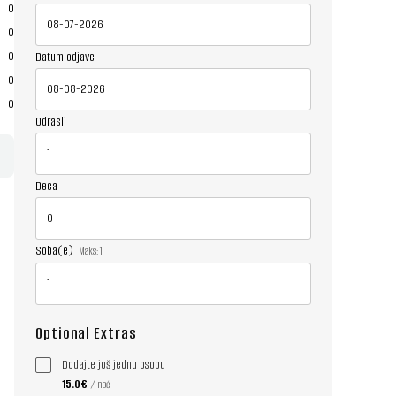
0
0
0
Datum odjave
0
0
Odrasli
Deca
Soba(e)
Maks:
1
Optional Extras
Dodajte još jednu osobu
15.0€
/ noć