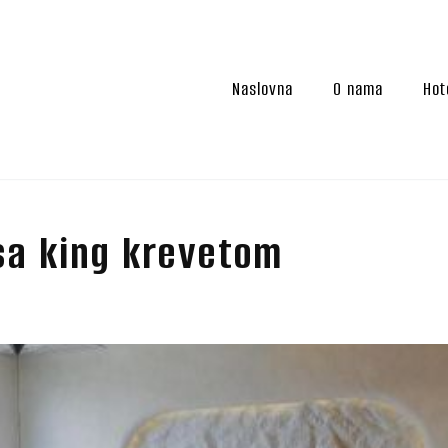
Naslovna
O nama
Hot
sa king krevetom