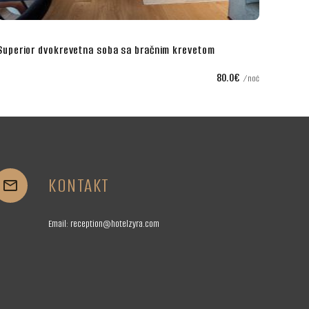
Dvokrevetna soba sa zasebnim krevetima
.0€
75.0€
noć
n
KONTAKT


Email:
reception@hotelzyra.com