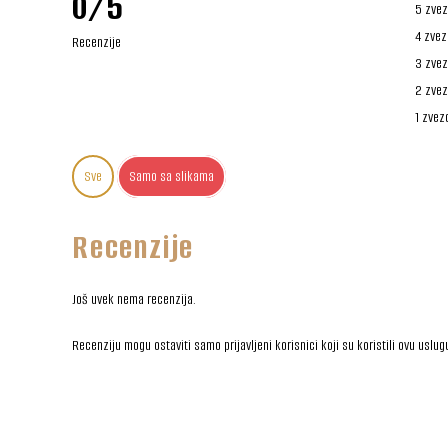
0/5
5 zvez
4 zvez
Recenzije
3 zvez
2 zvez
1 zvez
Sve
Samo sa slikama
Recenzije
Još uvek nema recenzija.
Recenziju mogu ostaviti samo prijavljeni korisnici koji su koristili ovu uslug