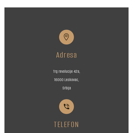


Adresa
Trg revolucije 42a,
16000 Leskovac,
Srbija


TELEFON