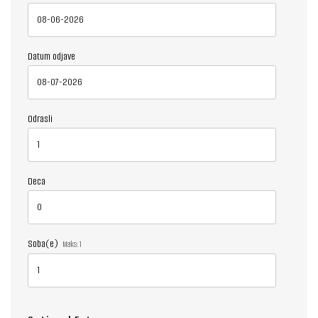
Datum odjave
Odrasli
Deca
Soba(e)
Maks:
1