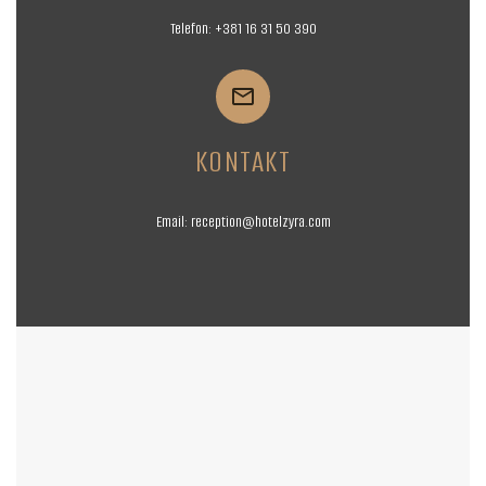
Telefon:
+381 16
31 50 390


KONTAKT
Email:
reception@hotelzyra.com