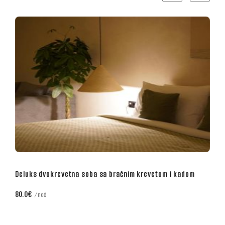
evetom i kadom
Poslovna dvokrevetna soba sa bračnim krev
70.0€
noć