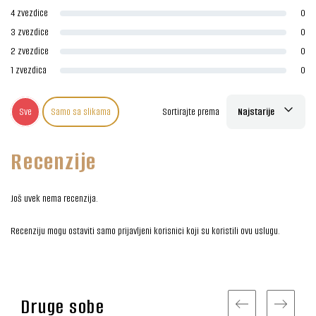
4 zvezdice
0
3 zvezdice
0
2 zvezdice
0
1 zvezdica
0
Sve
Samo sa slikama
Sortirajte prema
Najstarije
Recenzije
Još uvek nema recenzija.
Recenziju mogu ostaviti samo prijavljeni korisnici koji su koristili ovu uslugu.
Druge sobe