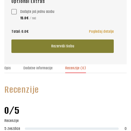
Optional Extras
Dodajte još jednu osobu
15.0€
/ noć
Total:
0.0€
Pogledaj detalje
Rezerviši Sobu
Opis
Dodatne informacije
Recenzije
(0)
Recenzije
0/5
Recenzije
5 zvezdice
0