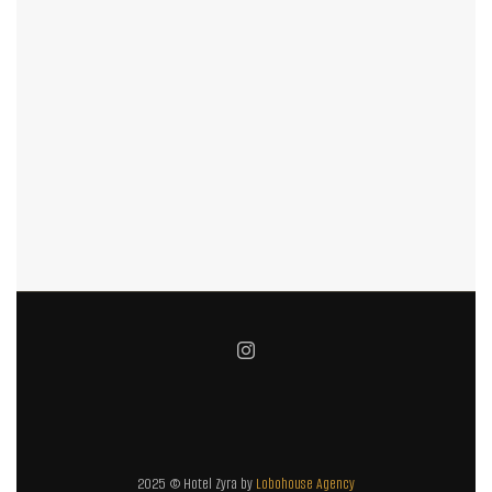
2025 © Hotel Zyra by
Lobohouse Agency