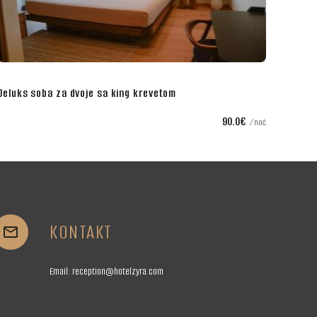
Dvokrevetna soba sa zasebnim krevetima
90.0€
75.0€
noć
KONTAKT


Email:
reception@hotelzyra.com