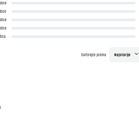
dice
dice
dice
dice
dica
Sortirajte prema
Najstarije
u.