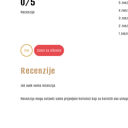
0/5
5 zvez
4 zvez
Recenzije
3 zvez
2 zvez
1 zvez
Sve
Samo sa slikama
Recenzije
Još uvek nema recenzija.
Recenziju mogu ostaviti samo prijavljeni korisnici koji su koristili ovu uslug