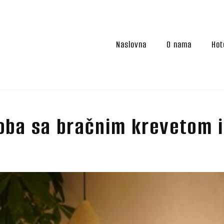
Naslovna
O nama
Hot
oba sa bračnim krevetom 