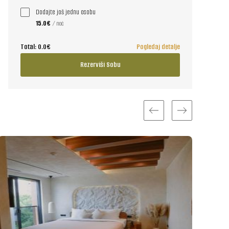
Dodajte još jednu osobu
15.0€
/ noć
Total:
0.0€
Pogledaj detalje
Rezerviši Sobu