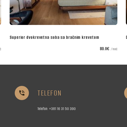
vetom
Deluks soba za dvoje sa king krevetom
80.0€
noć
TELEFON


Telefon:
+381 16
31 50 390