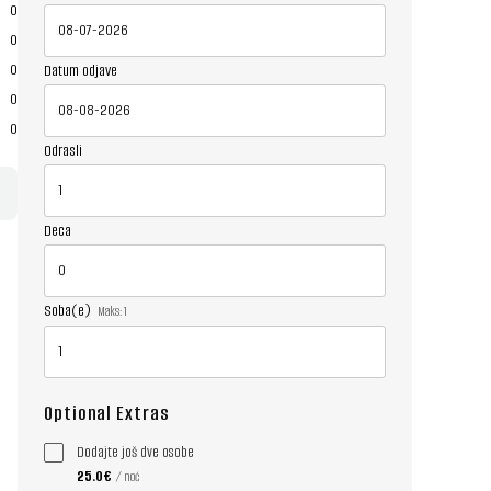
0
0
0
Datum odjave
0
0
Odrasli
Deca
Soba(e)
Maks:
1
Optional Extras
Dodajte još dve osobe
25.0€
/ noć