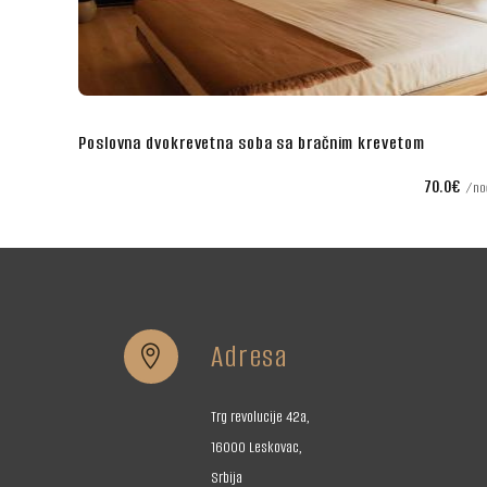
im krevetom
Superior dvokrevetna soba sa bračnim kre
70.0€
noć
Adresa


Trg revolucije 42a,
16000 Leskovac,
Srbija